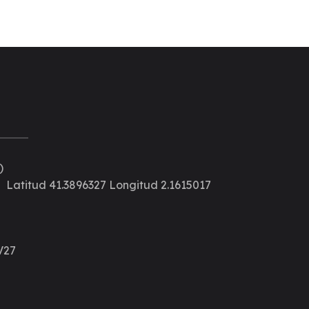
)
Latitud 41.3896327
Longitud 2.1615017
V27