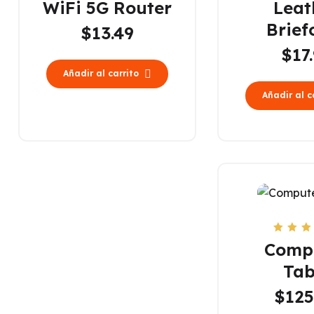
WiFi 5G Router
Leat
5.00
con
de 5
4.00
Brief
de 5
$
13.49
$
17
Añadir al carrito
Añadir al c
Valorad
Comp
5.0
de 
Tab
$
125