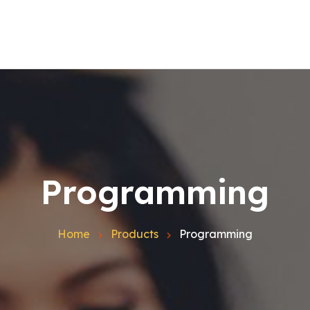
Home
Quienes Somos
Español
Inglés
Catalán
Contacto
Blog
Programming
Home
Products
Programming