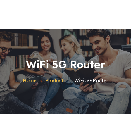
Home
Quienes Somos
Español
Inglés
Catalán
Contacto
WiFi 5G Router
Blog
Home
Products
WiFi 5G Router