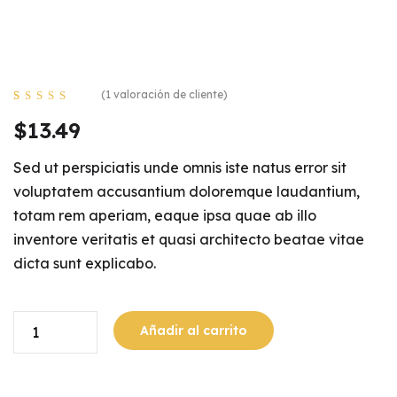
(
1
valoración de cliente)
Valorado con
1
$
13.49
5.00
de 5 en
base a
valoración de
Sed ut perspiciatis unde omnis iste natus error sit
un cliente
voluptatem accusantium doloremque laudantium,
totam rem aperiam, eaque ipsa quae ab illo
inventore veritatis et quasi architecto beatae vitae
dicta sunt explicabo.
Añadir al carrito